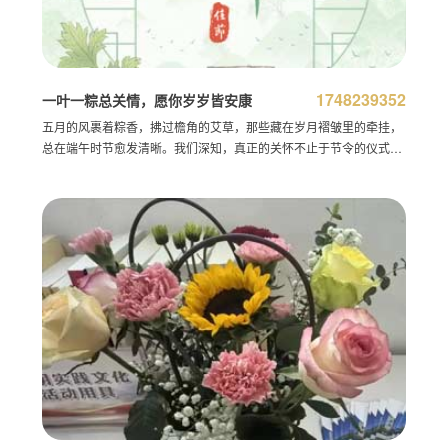
1748239352
一叶一粽总关情，愿你岁岁皆安康
五月的风裹着粽香，拂过檐角的艾草，那些藏在岁月褶皱里的牵挂，
总在端午时节愈发清晰。我们深知，真正的关怀不止于节令的仪式，
更在于日常点滴的用心——恰似粽叶层层裹住糯香，我们以专业与温
度包裹每一份托付，让