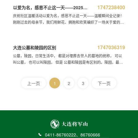
1747238400
以爱为名，感恩不止这一天——2025母
亲节温暖瞬间全记录！
庆祝社区温暖活动以爱为名，感恩不止这一天——温暖瞬间全记录！
刚刚过去的母亲节，我们用鲜花、拥抱和欢笑编织了一场关于爱的仪
式。那些藏在细节里的感动，此刻邀您一起重温。庆贺社区温暖活动
守护牵挂·幸福陪伴我
1747036319
大连公墓和陵园的区别
公墓，陵园，日常生活中， 都是对埋葬去世人的墓地的统称， 可以
叫公墓， 也可以叫陵园， 但是 公墓和陵园是有区别的。陵园，最本
能的反应是 烈士陵园， 是对有威望，做出贡献的人的群体埋葬的墓
地的称呼，
上一页
1
2
3
下一页
0411-86760222、86760666